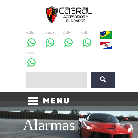
Adilton
Blanca
Dolly
Celia
Teresa
Alarmas