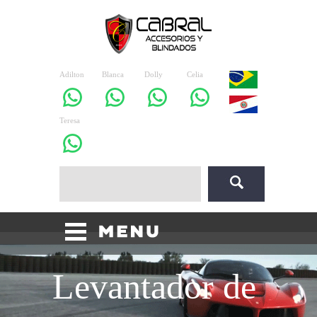
Adilton
Blanca
Dolly
Celia
Teresa
Levantador de