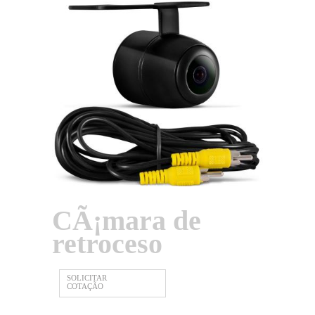
CÃ¡mara de
retroceso
SOLICITAR
COTAÇÃO