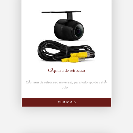
CÃ¡mara de retroceso
CÃ¡mara de retroceso universal, para todo tipo de vehÃ­
culo....
VER MAIS