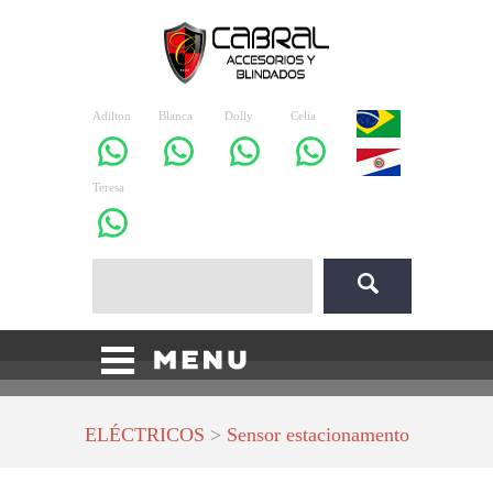
Adilton
Blanca
Dolly
Celia
Teresa
ELÉCTRICOS
>
Sensor estacionamento